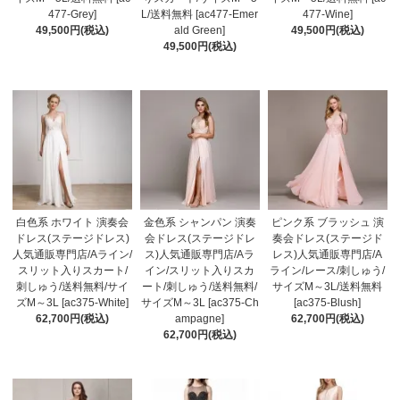
477-Grey]
L/送料無料 [ac477-Emer
477-Wine]
49,500円(税込)
ald Green]
49,500円(税込)
49,500円(税込)
白色系 ホワイト 演奏会
金色系 シャンパン 演奏
ピンク系 ブラッシュ 演
ドレス(ステージドレス)
会ドレス(ステージドレ
奏会ドレス(ステージド
人気通販専門店/Aライン/
ス)人気通販専門店/Aラ
レス)人気通販専門店/A
スリット入りスカート/
イン/スリット入りスカ
ライン/レース/刺しゅう/
刺しゅう/送料無料/サイ
ート/刺しゅう/送料無料/
サイズM～3L/送料無料
ズM～3L [ac375-White]
サイズM～3L [ac375-Ch
[ac375-Blush]
62,700円(税込)
ampagne]
62,700円(税込)
62,700円(税込)