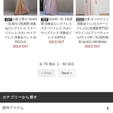
お取り寄せ SizeM
SizeM～3L 2色展
白系 オフホワイト
～3L相当 2色展開 演奏
開 演奏会ロングドレス
演奏会ドレス(ステージ
会ロングドレス ステー
ステージドレス 大きい
ドレス)人気通販専門店/
ジドレス 大きいサイズ
サイズドレス 演奏会ド
Aライン/エアリーチュー
ドレス 演奏会ドレス ac
レス acR013
ル/サイズM～3L/送料無
R013-G
SOLD OUT
料 [ac921-Off-White]
SOLD OUT
SOLD OUT
76
1
60
全
商品
-
表示
< Prev
Next >
カテゴリーから探す
新作アイテム