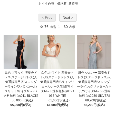
おすすめ順
価格順
新着順
< Prev
Next >
76
1
60
全
商品
-
表示
黒色 ブラック 演奏会ド
白色 ホワイト 演奏会ド
銀色 シルバー 演奏会ド
レス(ステージドレス)人
レス(ステージドレス)人
レス(ステージドレス)人
気通販専門店/スレンダ
気通販専門店/Aライン/チ
気通販専門店/スレンダ
ーライン/スパンコール/
ュールレース/刺繍/サイ
ーライン/グリッター/Vネ
スリット/サイズM～2L/
ズM～L/送料無料 [acSU
ック/サイズM～5L/送料
送料無料 [ac011-BLACK]
063-WHITE]
無料 [ac2030-SILVER]
55,000円(税込)
61,600円(税込)
68,200円(税込)
55,000円(税込)
61,600円(税込)
68,200円(税込)