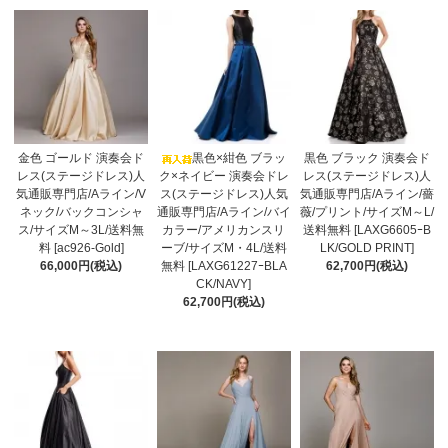
金色 ゴールド 演奏会ド
黒色×紺色 ブラッ
黒色 ブラック 演奏会ド
レス(ステージドレス)人
ク×ネイビー 演奏会ドレ
レス(ステージドレス)人
気通販専門店/Aライン/V
ス(ステージドレス)人気
気通販専門店/Aライン/薔
ネック/バックコンシャ
通販専門店/Aライン/バイ
薇/プリント/サイズM～L/
ス/サイズM～3L/送料無
カラー/アメリカンスリ
送料無料 [LAXG6605ｰB
料 [ac926-Gold]
ーブ/サイズM・4L/送料
LK/GOLD PRINT]
66,000円(税込)
無料 [LAXG61227ｰBLA
62,700円(税込)
CK/NAVY]
62,700円(税込)