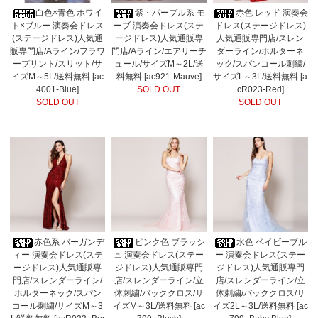
白色×青色 ホワイ
紫・パープル系 モ
赤色 レッド 演奏会
ト×ブルー 演奏会ドレス
ーブ 演奏会ドレス(ステ
ドレス(ステージドレス)
(ステージドレス)人気通
ージドレス)人気通販専
人気通販専門店/スレン
販専門店/Aライン/フラワ
門店/Aライン/エアリーチ
ダーライン/ホルターネ
ープリント/スリット/サ
ュール/サイズM～2L/送
ック/スパンコール刺繍/
イズM～5L/送料無料 [ac
料無料 [ac921-Mauve]
サイズL～3L/送料無料 [a
4001-Blue]
SOLD OUT
cR023-Red]
SOLD OUT
SOLD OUT
赤色系 バーガンデ
ピンク色 ブラッシ
水色 ベイビーブル
ィー 演奏会ドレス(ステ
ュ 演奏会ドレス(ステー
ー 演奏会ドレス(ステー
ージドレス)人気通販専
ジドレス)人気通販専門
ジドレス)人気通販専門
門店/スレンダーライン/
店/スレンダーライン/立
店/スレンダーライン/立
ホルターネック/スパン
体刺繍/バッククロス/サ
体刺繍/バッククロス/サ
コール刺繍/サイズM～3
イズM～3L/送料無料 [ac
イズ2L～3L/送料無料 [ac