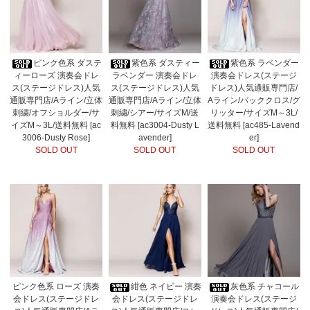
ピンク色系 ダステ
紫色系 ダスティー
紫色系 ラベンダー
ィーローズ 演奏会ドレ
ラベンダー 演奏会ドレ
演奏会ドレス(ステージ
ス(ステージドレス)人気
ス(ステージドレス)人気
ドレス)人気通販専門店/
通販専門店/Aライン/立体
通販専門店/Aライン/立体
Aライン/バッククロス/グ
刺繍/オフショルダー/サ
刺繍/シアー/サイズM/送
リッター/サイズM～3L/
イズM～3L/送料無料 [ac
料無料 [ac3004-Dusty L
送料無料 [ac485-Lavend
3006-Dusty Rose]
avender]
er]
SOLD OUT
SOLD OUT
SOLD OUT
ピンク色系 ローズ 演奏
紺色 ネイビー 演奏
灰色系 チャコール
会ドレス(ステージドレ
会ドレス(ステージドレ
演奏会ドレス(ステージ