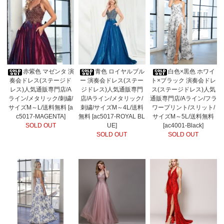
赤紫色 マゼンタ 演
青色 ロイヤルブル
白色×黒色 ホワイ
奏会ドレス(ステージド
ー 演奏会ドレス(ステー
ト×ブラック 演奏会ドレ
レス)人気通販専門店/A
ジドレス)人気通販専門
ス(ステージドレス)人気
ライン/メタリック/刺繍/
店/Aライン/メタリック/
通販専門店/Aライン/フラ
サイズM～L/送料無料 [a
刺繍/サイズM～4L/送料
ワープリント/スリット/
c5017-MAGENTA]
無料 [ac5017-ROYAL BL
サイズM～5L/送料無料
SOLD OUT
UE]
[ac4001-Black]
SOLD OUT
SOLD OUT