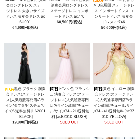
会ロングドレス ステー
演奏会用ロングドレス
き 3色展開 ステージドレ
ジドレス 大きいサイズ
ステージドレス インポ
ス インポートドレス コ
ドレス 演奏会ドレス ac
ートドレス ac776
ンサートドレス 演奏会
SU001
60,500円(税込)
ドレス ac746
64,900円(税込)
50,600円(税込)
黒色 ブラック 演奏
ピンク色 ブラッシ
黄色 イエロー 演奏
会ドレス(ステージドレ
ュ 演奏会ドレス(ステー
会ドレス(ステージドレ
ス)人気通販専門店/Aラ
ジドレス)人気通販専門
ス)人気通販専門店/Aラ
イン/タフタ/ビスチェ/サ
店/Aライン/刺繍/チュー
イン/刺繍/チュール/サイ
イズS/送料無料 [LA2001
ル/サイズM～2L/送料無
ズM～4L/送料無料 [acBZ
-BLACK]
料 [acBZ010-BLUSH]
010-YELLOW]
19,800円(税込)
SOLD OUT
SOLD OUT