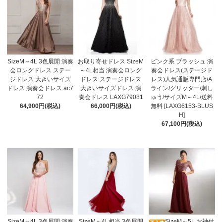
SizeM～4L 3色展開 演奏
お取り寄せドレス SizeM
ピンク系 ブラッシュ 演
会ロングドレス ステー
～4L相当 演奏会ロング
奏会ドレス(ステージド
ジドレス 大きいサイズ
ドレス ステージドレス
レス)人気通販専門店/A
ドレス 演奏会ドレス ac7
大きいサイズドレス 演
ライン/グリッター/刺し
72
奏会ドレス LAXG79081
ゅう/サイズM～4L/送料
64,900円(税込)
66,000円(税込)
無料 [LAXG6153-BLUS
H]
67,100円(税込)
SizeM～4L 3色展開 演奏
SizeM～4L相当 3色展開
SizeM～5L お袖付