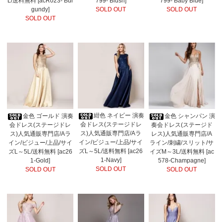
L/送料無料 [acR023- Bur
799- Blush]
799- Baby Blue]
gundy]
SOLD OUT
SOLD OUT
SOLD OUT
紺色 ネイビー 演奏
金色 ゴールド 演奏
金色 シャンパン 演
会ドレス(ステージドレ
会ドレス(ステージドレ
奏会ドレス(ステージド
ス)人気通販専門店/Aラ
ス)人気通販専門店/Aラ
レス)人気通販専門店/A
イン/ビジュー/上品/サイ
イン/ビジュー/上品/サイ
ライン/刺繍/スリット/サ
ズL～5L/送料無料 [ac26
ズL～5L/送料無料 [ac26
イズM～3L/送料無料 [ac
1-Navy]
1-Gold]
578-Champagne]
SOLD OUT
SOLD OUT
SOLD OUT