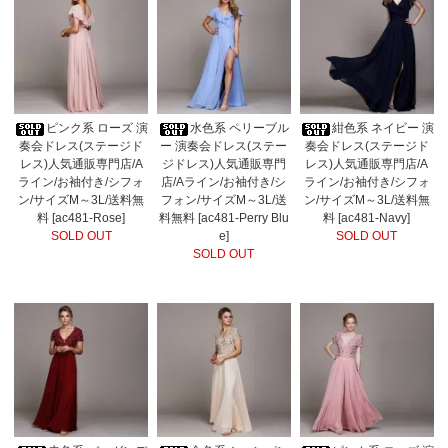
ピンク系 ローズ 演
水色系 ペリーブル
紺色系 ネイビー 演
奏会ドレス(ステージド
ー 演奏会ドレス(ステー
奏会ドレス(ステージド
レス)人気通販専門店/A
ジドレス)人気通販専門
レス)人気通販専門店/A
ライン/お袖付き/シフォ
店/Aライン/お袖付き/シ
ライン/お袖付き/シフォ
ン/サイズM～3L/送料無
フォン/サイズM～3L/送
ン/サイズM～3L/送料無
料 [ac481-Rose]
料無料 [ac481-Perry Blu
料 [ac481-Navy]
SOLD OUT
e]
SOLD OUT
SOLD OUT