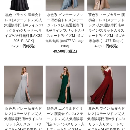
黒色 ブラック 演奏会ド
水色系 ビンテージブル
茶色系 トープカラー 演
レス(ステージドレス)人
ー 演奏会ドレス(ステー
奏会ドレス(ステージド
気通販専門店/Aライン/バ
ジドレス)人気通販専門
レス)人気通販専門店/A
ックタイ/グリッター/サ
店/Aライン/スリット入り
ライン/スリット入りス
イズM/送料無料 [LAXG5
スカート/サイズM～5L/
カート/サイズM～5L/送
205ｰBLACK]
送料無料 [ac477-Vintage
料無料 [ac477-Taupe]
62,700円(税込)
Blue]
49,500円(税込)
49,500円(税込)
銀色系 グレー 演奏会ド
緑色系 エメラルドグリ
赤色系 ワイン 演奏会ド
レス(ステージドレス)人
ーン 演奏会ドレス(ステ
レス(ステージドレス)人
気通販専門店/Aライン/ス
ージドレス)人気通販専
気通販専門店/Aライン/ス
リット入りスカート/サ
門店/Aライン/スリット入
リット入りスカート/サ
イズM～5L/送料無料 [ac
りスカート/サイズM～5
イズM～5L/送料無料 [ac