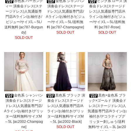
赤色系 バーガンデ
金色系 シャンパン
ピンク系 ローズ 演
ィー 演奏会ドレス(ステ
演奏会ドレス(ステージ
奏会ドレス(ステージド
ージドレス)人気通販専
ドレス)人気通販専門店/
レス)人気通販専門店/A
門店/Aライン/お袖付き/
Aライン/お袖付き/ビジュ
ライン/お袖付き/ビジュ
ビジュー/サイズL～5L/
ー/サイズL～5L/送料無
ー/サイズL～5L/送料無
送料無料 [ac787-Burgun
料 [ac787-Champagne]
料 [ac787-Rose]
dy]
SOLD OUT
SOLD OUT
SOLD OUT
金色系 シャンパン
黒色系 ブラック 演
黒色×金色系 ブラ
演奏会ドレス(ステージ
奏会ドレス(ステージド
ック×ゴールド 演奏会ド
ドレス)人気通販専門店/
レス)人気通販専門店/A
レス(ステージドレス)人
Aライン/お袖付き/グリッ
ライン/お袖付き/グリッ
気通販専門店/Aライン/お
ター/送料無料/サイズM
ター/送料無料/サイズM
袖付き/デコラティブグ
～5L [ac2002-Champag
～5L [ac2002-Black]
リッター刺しゅう/送料
ne]
SOLD OUT
無料/サイズL～3L [ac20