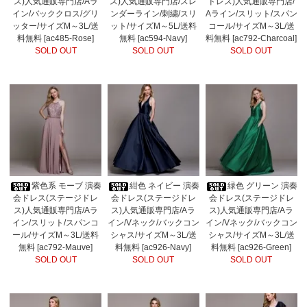
ス)人気通販専門店/Aラ
ス)人気通販専門店/スレ
ドレス)人気通販専門店/
イン/バッククロス/グリ
ンダーライン/刺繍/スリ
Aライン/スリット/スパン
ッター/サイズM～3L/送
ット/サイズM～5L/送料
コール/サイズM～3L/送
料無料 [ac485-Rose]
無料 [ac594-Navy]
料無料 [ac792-Charcoal]
SOLD OUT
SOLD OUT
SOLD OUT
紫色系 モーブ 演奏
紺色 ネイビー 演奏
緑色 グリーン 演奏
会ドレス(ステージドレ
会ドレス(ステージドレ
会ドレス(ステージドレ
ス)人気通販専門店/Aラ
ス)人気通販専門店/Aラ
ス)人気通販専門店/Aラ
イン/スリット/スパンコ
イン/Vネック/バックコン
イン/Vネック/バックコン
ール/サイズM～3L/送料
シャス/サイズM～3L/送
シャス/サイズM～3L/送
無料 [ac792-Mauve]
料無料 [ac926-Navy]
料無料 [ac926-Green]
SOLD OUT
SOLD OUT
SOLD OUT