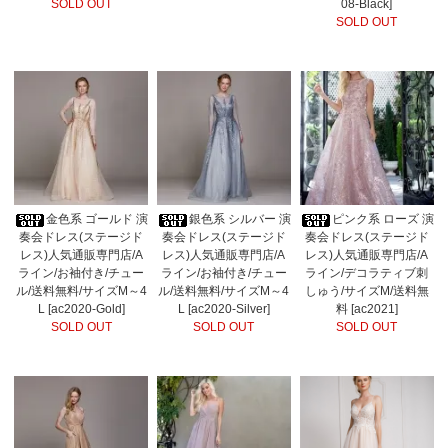
SOLD OUT
08-Black]
SOLD OUT
金色系 ゴールド 演
銀色系 シルバー 演
ピンク系 ローズ 演
奏会ドレス(ステージド
奏会ドレス(ステージド
奏会ドレス(ステージド
レス)人気通販専門店/A
レス)人気通販専門店/A
レス)人気通販専門店/A
ライン/お袖付き/チュー
ライン/お袖付き/チュー
ライン/デコラティブ刺
ル/送料無料/サイズM～4
ル/送料無料/サイズM～4
しゅう/サイズM/送料無
L [ac2020-Gold]
L [ac2020-Silver]
料 [ac2021]
SOLD OUT
SOLD OUT
SOLD OUT