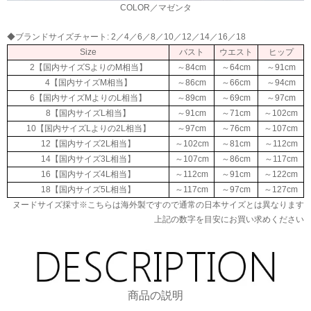
COLOR／マゼンタ
◆ブランドサイズチャート: 2／4／6／8／10／12／14／16／18
Size
バスト
ウエスト
ヒップ
2【国内サイズSよりのM相当】
～84cm
～64cm
～91cm
4【国内サイズM相当】
～86cm
～66cm
～94cm
6【国内サイズMよりのL相当】
～89cm
～69cm
～97cm
8【国内サイズL相当】
～91cm
～71cm
～102cm
10【国内サイズLよりの2L相当】
～97cm
～76cm
～107cm
12【国内サイズ2L相当】
～102cm
～81cm
～112cm
14【国内サイズ3L相当】
～107cm
～86cm
～117cm
16【国内サイズ4L相当】
～112cm
～91cm
～122cm
18【国内サイズ5L相当】
～117cm
～97cm
～127cm
ヌードサイズ採寸※こちらは海外製ですので通常の日本サイズとは異なります
上記の数字を目安にお買い求めください
商品の説明