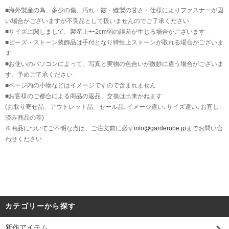
■海外製産の為、多少の傷、汚れ・皺・縫製の甘さ・仕様によりファスナーが固
い場合がございますが不良品として扱いませんのでご了承ください
■サイズに関しまして、製産上+ｰ2cm弱の誤差が生じる場合がございます
■ビーズ・ストーン装飾品は手付となり特性上ストーンが取れる場合がございま
す
■お使いのパソコンによって、写真と実物の色合いが微妙に違う場合がございま
す、予めご了承ください
■ページ内の小物などはイメージですので含まれません
■お客様のご都合による商品の返品、交換は出来かねます
(お取り寄せ品、アウトレット品、セール品､イメージ違い､サイズ違い､お直し
済み商品の等)
※商品についてご不明な点は、ご注文前に必ず
info@garderobe.jp
までお問い合
わせください
カテゴリーから探す
新作アイテム