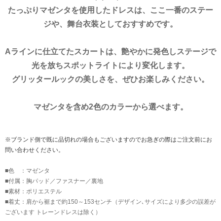
たっぷりマゼンタを使用したドレスは、ここ一番のステー
ジや、舞台衣装としておすすめです。
Aラインに仕立てたスカートは、艶やかに発色しステージで
光を放ちスポットライトにより変化します。
グリッタールックの美しさを、ぜひお楽しみください。
マゼンタを含め2色のカラーから選べます。
※ブランド側で既に品切れの場合もございますのでお急ぎの際はご注文前にお
問い合わせください。
■色 ：マゼンタ
■付属：胸パッド／ファスナー／裏地
■素材：ポリエステル
■着丈：肩から裾まで約150～153センチ（デザイン､サイズにより多少の誤差が
ございます トレーンドレスは除く）