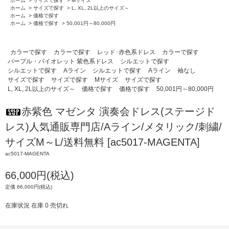
ホーム
>
サイズで探す
>
Mサイズ
ホーム
>
サイズで探す
>
L, XL, 2L以上のサイズ～
ホーム
>
価格で探す
ホーム
>
価格で探す
>
50,001円～80,000円
カラーで探す
カラーで探す
レッド･赤色系ドレス
カラーで探す
パープル・バイオレット 紫色系ドレス
シルエットで探す
シルエットで探す
Aライン
シルエットで探す
Aライン
袖なし
サイズで探す
サイズで探す
Mサイズ
サイズで探す
L, XL, 2L以上のサイズ～
価格で探す
価格で探す
50,001円～80,000円
赤紫色 マゼンタ 演奏会ドレス(ステージド
レス)人気通販専門店/Aライン/メタリック/刺繍/
サイズM～L/送料無料 [ac5017-MAGENTA]
ac5017-MAGENTA
66,000円(税込)
定価 66,000円(税込)
在庫状況 在庫 0 売切れ