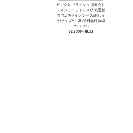
ピンク系 ブラッシュ 演奏会ド
レス(ステージドレス)人気通販
専門店/Aライン/レース/刺しゅ
う/サイズM～3L/送料無料 [ac3
75-Blush]
62,700円(税込)