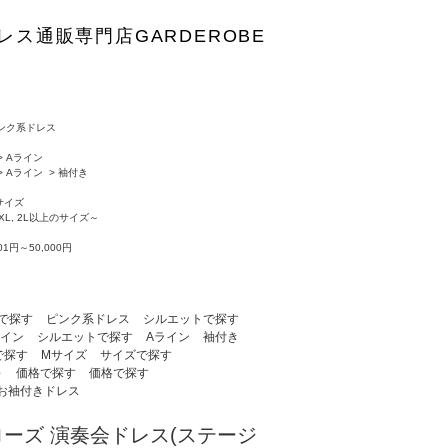
レス通販専門店GARDEROBE
ンク系ドレス
>
Aライン
>
Aライン
>
袖付き
サイズ
, XL, 2L以上のサイズ～
001円～50,000円
で探す
ピンク系ドレス
シルエットで探す
ライン
シルエットで探す
Aライン
袖付き
で探す
Mサイズ
サイズで探す
～
価格で探す
価格で探す
お袖付きドレス
ローズ 演奏会ドレス(ステージ