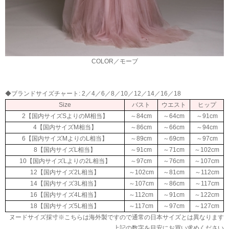
COLOR／モーブ
◆ブランドサイズチャート: 2／4／6／8／10／12／14／16／18
Size
バスト
ウエスト
ヒップ
2【国内サイズSよりのM相当】
～84cm
～64cm
～91cm
4【国内サイズM相当】
～86cm
～66cm
～94cm
6【国内サイズMよりのL相当】
～89cm
～69cm
～97cm
8【国内サイズL相当】
～91cm
～71cm
～102cm
10【国内サイズLよりの2L相当】
～97cm
～76cm
～107cm
12【国内サイズ2L相当】
～102cm
～81cm
～112cm
14【国内サイズ3L相当】
～107cm
～86cm
～117cm
16【国内サイズ4L相当】
～112cm
～91cm
～122cm
18【国内サイズ5L相当】
～117cm
～97cm
～127cm
ヌードサイズ採寸※こちらは海外製ですので通常の日本サイズとは異なります
上記の数字を目安にお買い求めください