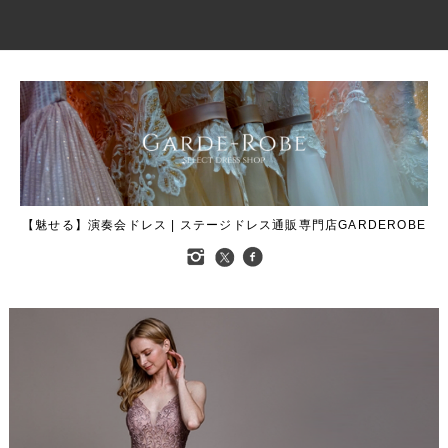
【魅せる】演奏会ドレス | ステージドレス通販専門店GARDEROBE