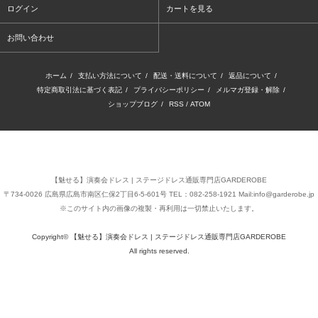
ログイン
カートを見る
お問い合わせ
ホーム
/
支払い方法について
/
配送・送料について
/
返品について
/
特定商取引法に基づく表記
/
プライバシーポリシー
/
メルマガ登録・解除
/
ショップブログ
/
RSS
/
ATOM
【魅せる】演奏会ドレス | ステージドレス通販専門店GARDEROBE
〒734-0026 広島県広島市南区仁保2丁目6-5-601号 TEL：082-258-1921 Mail:info@garderobe.jp
※このサイト内の画像の複製・再利用は一切禁止いたします。
Copyright© 【魅せる】演奏会ドレス | ステージドレス通販専門店GARDEROBE
All rights reserved.