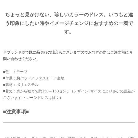
ちょっと見かけない、珍しいカラーのドレス。いつもと違
う印象にしたい時やイメージチェンジにおすすめの一着で
す。
※ブランド側で既に品切れの場合もございますのでお急ぎの際はご注文前にお
問い合わせください。
■色 ：モーブ
■付属：胸パッド／ファスナー／裏地
■素材：ポリエステル
■着丈：肩から裾まで約150～153センチ（デザイン､サイズにより多少の誤差が
ございます トレーンドレスは除く）
■注意事項■