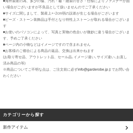
■海外製産の為、多少の傷、汚れ・皺・縫製の甘さ・仕様によりファスナーが固
い場合がございますが不良品として扱いませんのでご了承ください
■サイズに関しまして、製産上+ｰ2cm弱の誤差が生じる場合がございます
■ビーズ・ストーン装飾品は手付となり特性上ストーンが取れる場合がございま
す
■お使いのパソコンによって、写真と実物の色合いが微妙に違う場合がございま
す、予めご了承ください
■ページ内の小物などはイメージですので含まれません
■お客様のご都合による商品の返品、交換は出来かねます
(お取り寄せ品、アウトレット品、セール品､イメージ違い､サイズ違い､お直し
済み商品の等)
※商品についてご不明な点は、ご注文前に必ず
info@garderobe.jp
までお問い合
わください
カテゴリーから探す
新作アイテム