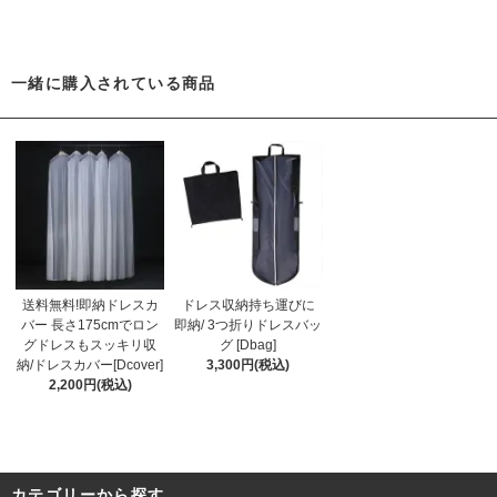
一緒に購入されている商品
送料無料!即納ドレスカ
ドレス収納持ち運びに
バー 長さ175cmでロン
即納/ 3つ折りドレスバッ
グドレスもスッキリ収
グ [Dbag]
納/ドレスカバー[Dcover]
3,300円(税込)
2,200円(税込)
カテゴリーから探す