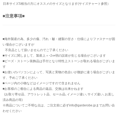
日本サイズS相当の方にオススメのサイズとなります(サイズチャート参照）
■注意事項■
■海外製産の為、多少の傷、汚れ・皺・縫製の甘さ・仕様によりファスナーが固
い場合がございますが
不良品として扱いませんのでご了承ください
■サイズに関しまして、製産上＋ｰ2㎝弱の誤差が生じる場合がございます
■ビーズ・ストーン装飾品は手付となり特性上ストーンが取れる場合がございま
す
■お使いのパソコンによって、写真と実物の色合いが微妙に違う場合がございま
す、予めご了承ください
■ページ内の小物などはイメージですので含まれません
■お客様のご都合による商品の返品、交換は出来かねます
(お取り寄せ品、アウトレット品、セール品､イメージ違い､サイズ違い､お直し
済み商品の等)
※商品についてご不明な点は、ご注文前に必ずinfo@garderobe.jpまでお問い合
わせください