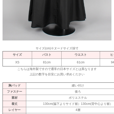
サイズ(cm)※ヌードサイズ採寸
サイズ
バスト
ウエスト
ヒ
XS
81cm
61cm
9
こちらは海外製ですので通常の日本サイズとは異なります
上記の数字を目安にお買い求めください
胸パッド
縫い付け
ファスナー
後ろ
素材
ポリエステル
着丈
130cm(脇下よりサイド裾）130cm(背中心より裾）
レイヤー
4層