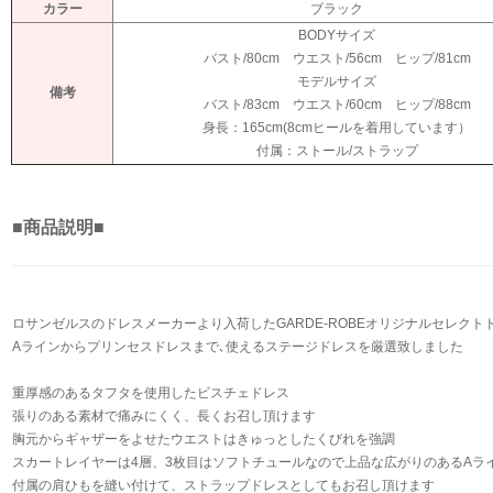
カラー
ブラック
BODYサイズ
バスト/80cm ウエスト/56cm ヒップ/81cm
モデルサイズ
備考
バスト/83cm ウエスト/60cm ヒップ/88cm
身長：165cm(8cmヒールを着用しています）
付属：ストール/ストラップ
■商品説明■
ロサンゼルスのドレスメーカーより入荷したGARDE-ROBEオリジナルセレクト
Aラインからプリンセスドレスまで､使えるステージドレスを厳選致しました
重厚感のあるタフタを使用したビスチェドレス
張りのある素材で痛みにくく、長くお召し頂けます
胸元からギャザーをよせたウエストはきゅっとしたくびれを強調
スカートレイヤーは4層、3枚目はソフトチュールなので上品な広がりのあるAラ
付属の肩ひもを縫い付けて、ストラップドレスとしてもお召し頂けます