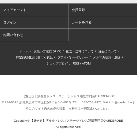
マイアカウント
会員登録
ログイン
カートを見る
お問い合わせ
ホーム
/
支払い方法について
/
配送・送料について
/
返品について
/
特定商取引法に基づく表記
/
プライバシーポリシー
/
メルマガ登録・解除
/
ショップブログ
/
RSS
/
ATOM
【魅せる】演奏会ドレス | ステージドレス通販専門店GARDEROBE
〒734-0026 広島県広島市南区仁保2丁目6-5-601号 TEL：082-258-1921 Mail:info@garderobe.jp
※このサイト内の画像の複製・再利用は一切禁止いたします。
Copyright© 【魅せる】演奏会ドレス | ステージドレス通販専門店GARDEROBE
All rights reserved.