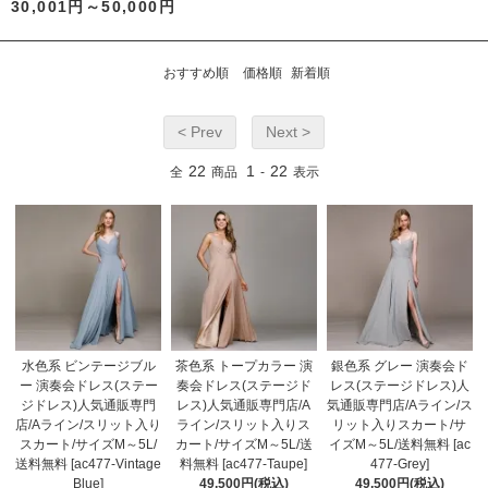
30,001円～50,000円
おすすめ順
価格順
新着順
< Prev
Next >
22
1
22
全
商品
-
表示
水色系 ビンテージブル
茶色系 トープカラー 演
銀色系 グレー 演奏会ド
ー 演奏会ドレス(ステー
奏会ドレス(ステージド
レス(ステージドレス)人
ジドレス)人気通販専門
レス)人気通販専門店/A
気通販専門店/Aライン/ス
店/Aライン/スリット入り
ライン/スリット入りス
リット入りスカート/サ
スカート/サイズM～5L/
カート/サイズM～5L/送
イズM～5L/送料無料 [ac
送料無料 [ac477-Vintage
料無料 [ac477-Taupe]
477-Grey]
Blue]
49,500円(税込)
49,500円(税込)