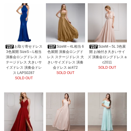
お取り寄せドレス
SizeM～4L相当 6
SizeM～5L 3色展
3色展開 SizeS～L相当
色展開 演奏会ロングド
開 お袖付き大きいサイ
演奏会ロングドレス ス
レス ステージドレス 大
ズ 演奏会ロングドレス a
テージドレス 大きいサ
きいサイズドレス 演奏
c2011
イズドレス 演奏会ドレ
会ドレス ac472
SOLD OUT
ス LAPS0287
SOLD OUT
SOLD OUT