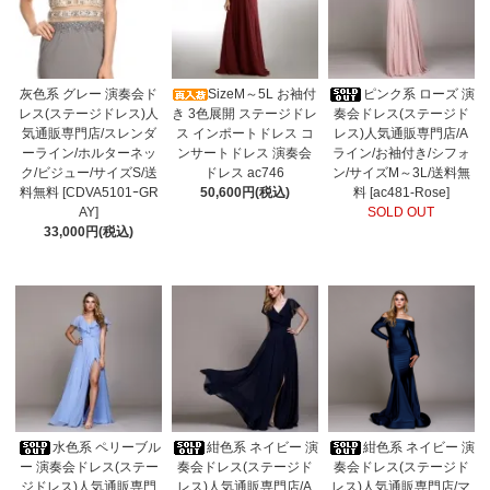
灰色系 グレー 演奏会ド
SizeM～5L お袖付
ピンク系 ローズ 演
レス(ステージドレス)人
き 3色展開 ステージドレ
奏会ドレス(ステージド
気通販専門店/スレンダ
ス インポートドレス コ
レス)人気通販専門店/A
ーライン/ホルターネッ
ンサートドレス 演奏会
ライン/お袖付き/シフォ
ク/ビジュー/サイズS/送
ドレス ac746
ン/サイズM～3L/送料無
料無料 [CDVA5101ｰGR
50,600円(税込)
料 [ac481-Rose]
AY]
SOLD OUT
33,000円(税込)
水色系 ペリーブル
紺色系 ネイビー 演
紺色系 ネイビー 演
ー 演奏会ドレス(ステー
奏会ドレス(ステージド
奏会ドレス(ステージド
ジドレス)人気通販専門
レス)人気通販専門店/A
レス)人気通販専門店/マ