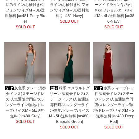
店/Aライン/お袖付き/シ
ライン/お袖付き/シフォ
ーメイドライン/お袖付
フォン/サイズM～3L/送
ン/サイズM～3L/送料無
き/オフショルダー/サイ
料無料 [ac481-Perry Blu
料 [ac481-Navy]
ズM～4L/送料無料 [ac38
e]
SOLD OUT
0-Navy]
SOLD OUT
SOLD OUT
灰色系 グレー 演奏
緑系 エメラルドグ
赤系 ディープレッ
会ドレス(ステージドレ
リーン 演奏会ドレス(ス
ド 演奏会ドレス(ステー
ス)人気通販専門店/スレ
テージドレス)人気通販
ジドレス)人気通販専門
ンダーライン/無地/ドレ
専門店/スレンダーライ
店/スレンダーライン/無
ープ/サイズM～5L/送料
ン/無地/ドレープ/サイズ
地/ドレープ/サイズM～5
無料 [ac480-Grey]
M～5L/送料無料 [ac480-
L/送料無料 [ac480-Deep
SOLD OUT
Emerald Green]
Red]
SOLD OUT
SOLD OUT