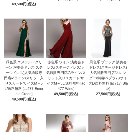
49,500円(税込)
緑色系 エメラルドグリ
赤色系 ワイン 演奏会ド
黒色系 ブラック 演奏会
ーン 演奏会ドレス(ステ
レス(ステージドレス)人
ドレス(ステージドレス)
ージドレス)人気通販専
気通販専門店/Aライン/ス
人気通販専門店/スレン
門店/Aライン/スリット入
リット入りスカート/サ
ダー/刺繍/ペプラム/サイ
りスカート/サイズM～5
イズM～5L/送料無料 [ac
ズL/送料無料 [ac717ｰBla
L/送料無料 [ac477-Emer
477-Wine]
ck]
ald Green]
49,500円(税込)
27,500円(税込)
49,500円(税込)