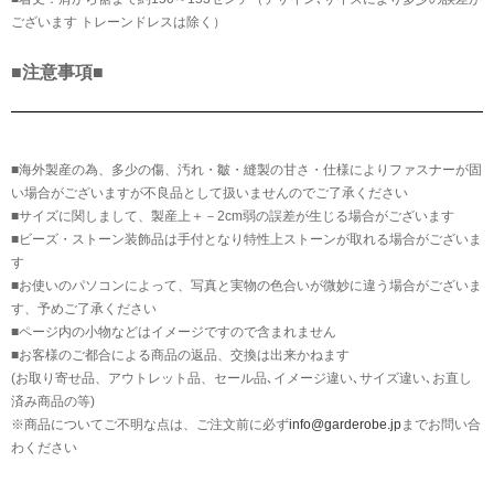
ございます トレーンドレスは除く）
■注意事項■
■海外製産の為、多少の傷、汚れ・皺・縫製の甘さ・仕様によりファスナーが固
い場合がございますが不良品として扱いませんのでご了承ください
■サイズに関しまして、製産上＋－2cm弱の誤差が生じる場合がございます
■ビーズ・ストーン装飾品は手付となり特性上ストーンが取れる場合がございま
す
■お使いのパソコンによって、写真と実物の色合いが微妙に違う場合がございま
す、予めご了承ください
■ページ内の小物などはイメージですので含まれません
■お客様のご都合による商品の返品、交換は出来かねます
(お取り寄せ品、アウトレット品、セール品､イメージ違い､サイズ違い､お直し
済み商品の等)
※商品についてご不明な点は、ご注文前に必ず
info@garderobe.jp
までお問い合
わください