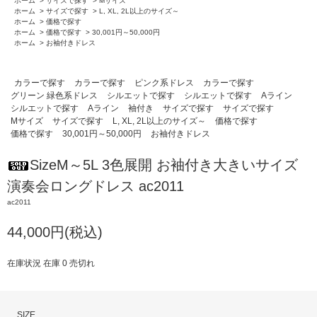
ホーム
>
サイズで探す
>
Mサイズ
ホーム
>
サイズで探す
>
L, XL, 2L以上のサイズ～
ホーム
>
価格で探す
ホーム
>
価格で探す
>
30,001円～50,000円
ホーム
>
お袖付きドレス
カラーで探す
カラーで探す
ピンク系ドレス
カラーで探す
グリーン 緑色系ドレス
シルエットで探す
シルエットで探す
Aライン
シルエットで探す
Aライン
袖付き
サイズで探す
サイズで探す
Mサイズ
サイズで探す
L, XL, 2L以上のサイズ～
価格で探す
価格で探す
30,001円～50,000円
お袖付きドレス
SizeM～5L 3色展開 お袖付き大きいサイズ
演奏会ロングドレス ac2011
ac2011
44,000円(税込)
在庫状況 在庫 0 売切れ
SIZE