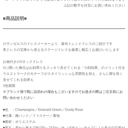
上記の数字を目安にお買い求めください
■商品説明■
ロサンゼルスのドレスメーカーより、最旬トレンドドレスのご紹介です
美ドレスの宝庫から使えるステージドレスを厳選し幅広くお届けいたします
お袖付きのVネックドレス
Vに開いた胸元はお顔周りをスッキリ見せてくれる「小顔効果」のメリット付き
ウエストマークのモチーフがスタイリッシュな雰囲気を加え、さらに脚を長く
見せてくれる効果も
3色展開
※ブランド側で既に品切れの場合もございますのでお急ぎの際はご注文前にお
問い合わせください
■色 ：Champagne／Emerald Green／Dusty Rose
■付属：胸パッド／ファスナー／裏地
■素材：ポリエステル
■着丈：肩から裾まで約150～153センチ（デザイン､サイズにより多少の誤差が