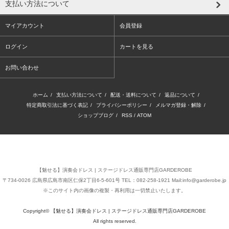
支払い方法について
マイアカウント
会員登録
ログイン
カートを見る
お問い合わせ
ホーム
/
支払い方法について
/
配送・送料について
/
返品について
/
特定商取引法に基づく表記
/
プライバシーポリシー
/
メルマガ登録・解除
/
ショップブログ
/
RSS
/
ATOM
【魅せる】演奏会ドレス | ステージドレス通販専門店GARDEROBE
〒734-0026 広島県広島市南区仁保2丁目6-5-601号 TEL：082-258-1921 Mail:info@garderobe.jp
※このサイト内の画像の複製・再利用は一切禁止いたします。
Copyright© 【魅せる】演奏会ドレス | ステージドレス通販専門店GARDEROBE
All rights reserved.