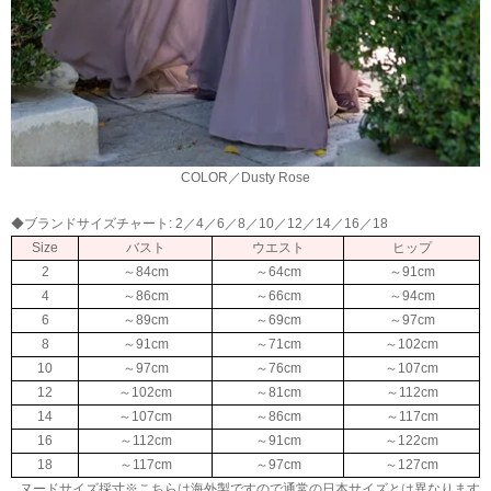
COLOR／Dusty Rose
◆ブランドサイズチャート: 2／4／6／8／10／12／14／16／18
Size
バスト
ウエスト
ヒップ
2
～84cm
～64cm
～91cm
4
～86cm
～66cm
～94cm
6
～89cm
～69cm
～97cm
8
～91cm
～71cm
～102cm
10
～97cm
～76cm
～107cm
12
～102cm
～81cm
～112cm
14
～107cm
～86cm
～117cm
16
～112cm
～91cm
～122cm
18
～117cm
～97cm
～127cm
ヌードサイズ採寸※こちらは海外製ですので通常の日本サイズとは異なります