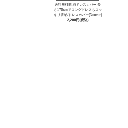
送料無料!即納ドレスカバー 長
さ175cmでロングドレスもスッ
キリ収納/ドレスカバー[Dcover]
2,200円(税込)