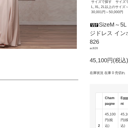
サイズで探す
サイズ
L, XL, 2L以上のサイズ
30,001円～50,000円
SizeM～
ジドレス イン
826
ac826
45,100円(税込
在庫状況 在庫 0 売切れ
Cham
Eggp
pagne
nt
45,100
45,1
円(税
円(
2
込)
込)