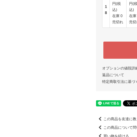
円(税
円(
1
込)
込)
8
在庫 0
在庫 
売切れ
売切
オプションの値段詳
返品について
特定商取引法に基づ
この商品を友達に教
この商品について問
買い物を続ける