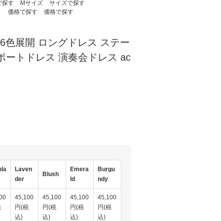
で探す
Mサイズ
サイズで探す
～
価格で探す
価格で探す
5L 6色展開 ロングドレス ステー
ポートドレス 演奏会ドレス ac
)
la
Laven
Emera
Burgu
Blush
der
ld
ndy
00
45,100
45,100
45,100
45,100
税
円(税
円(税
円(税
円(税
込)
込)
込)
込)