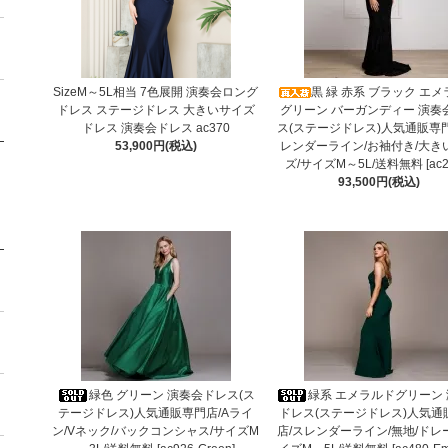
SizeM～5L相当 7色展開 演奏会ロング
黒 緑 赤系 ブラック エ
ドレス ステージドレス 大きいサイズ
グリーン バーガンディー 演奏
ドレス 演奏会ドレス ac370
ス(ステージドレス)人気通販専
53,900円(税込)
レンダーライン/お袖付き/大き
ズ/サイズM～5L/送料無料 [ac2
93,500円(税込)
緑色 グリーン 演奏会ドレス(ス
緑系 エメラルドグリーン
テージドレス)人気通販専門店/Aライ
ドレス(ステージドレス)人気通
ン/Vネック/バックコンシャス/サイズM
店/スレンダーライン/無地/ドレ