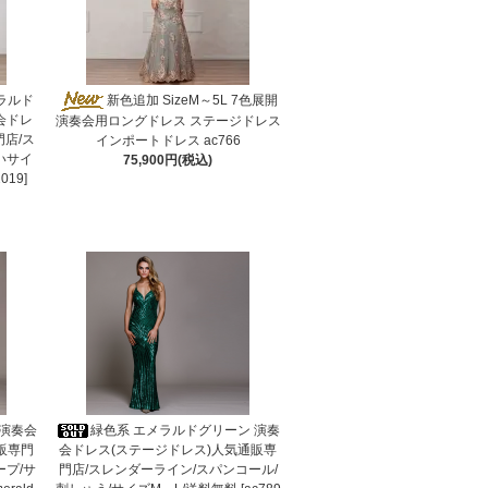
メラルド
新色追加 SizeM～5L 7色展開
会ドレ
演奏会用ロングドレス ステージドレス
門店/ス
インポートドレス ac766
いサイ
75,900円(税込)
019]
 演奏会
緑色系 エメラルドグリーン 演奏
販専門
会ドレス(ステージドレス)人気通販専
ープ/サ
門店/スレンダーライン/スパンコール/