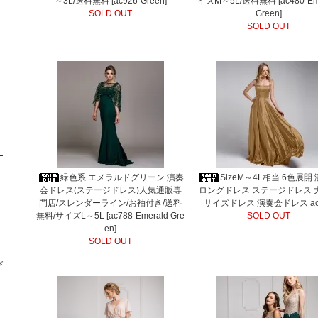
～3L/送料無料 [ac926-Green]
イズM～5L/送料無料 [ac480-Em
SOLD OUT
Green]
SOLD OUT
緑色系 エメラルドグリーン 演奏
SizeM～4L相当 6色展開
会ドレス(ステージドレス)人気通販専
ロングドレス ステージドレス 
門店/スレンダーライン/お袖付き/送料
サイズドレス 演奏会ドレス ac
無料/サイズL～5L [ac788-Emerald Gre
SOLD OUT
en]
SOLD OUT
び