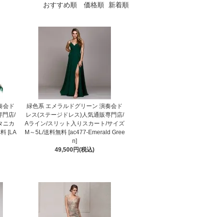
おすすめ順
価格順
新着順
奏会ド
緑色系 エメラルドグリーン 演奏会ド
専門店/
レス(ステージドレス)人気通販専門店/
タニカ
Aライン/スリット入りスカート/サイズ
 [LA
M～5L/送料無料 [ac477-Emerald Gree
n]
49,500円(税込)