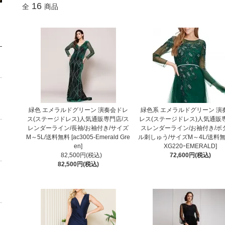
16
全
商品
緑色 エメラルドグリーン 演奏会ドレ
緑色系 エメラルドグリーン 演
ス(ステージドレス)人気通販専門店/ス
レス(ステージドレス)人気通販
レンダーライン/長袖/お袖付き/サイズ
スレンダーライン/お袖付き/ボ
M～5L/送料無料 [ac3005-Emerald Gre
ル刺しゅう/サイズM～4L/送料無料
en]
XG220ｰEMERALD]
82,500円(税込)
72,600円(税込)
82,500円(税込)