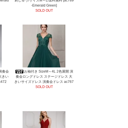
erald
刺しゅう/サイズM～L/送料無料 [ac789
-Emerald Green]
SOLD OUT
 演奏会
お袖付き SizeM～4L 2色展開 演
大きい
奏会ロングドレス ステージドレス 大
472
きいサイズドレス 演奏会ドレス ac767
SOLD OUT