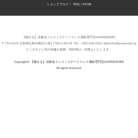
ショップブログ
/
RSS
/
ATOM
【魅せる】演奏会ドレス | ステージドレス通販専門店GARDEROBE
〒734-0026 広島県広島市南区仁保2丁目6-5-601号 TEL：082-258-1921 Mail:info@garderobe.jp
※このサイト内の画像の複製・再利用は一切禁止いたします。
Copyright© 【魅せる】演奏会ドレス | ステージドレス通販専門店GARDEROBE
All rights reserved.