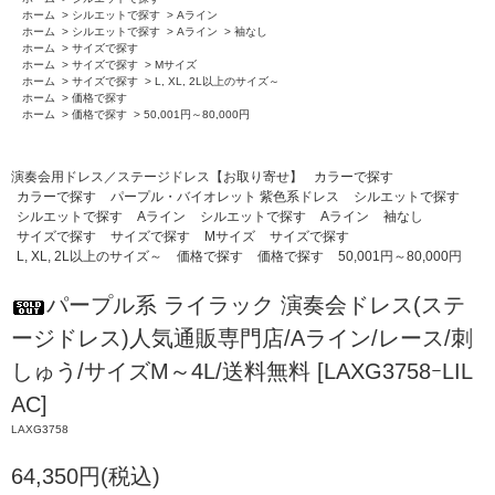
ホーム
>
シルエットで探す
>
Aライン
ホーム
>
シルエットで探す
>
Aライン
>
袖なし
ホーム
>
サイズで探す
ホーム
>
サイズで探す
>
Mサイズ
ホーム
>
サイズで探す
>
L, XL, 2L以上のサイズ～
ホーム
>
価格で探す
ホーム
>
価格で探す
>
50,001円～80,000円
演奏会用ドレス／ステージドレス【お取り寄せ】
カラーで探す
カラーで探す
パープル・バイオレット 紫色系ドレス
シルエットで探す
シルエットで探す
Aライン
シルエットで探す
Aライン
袖なし
サイズで探す
サイズで探す
Mサイズ
サイズで探す
L, XL, 2L以上のサイズ～
価格で探す
価格で探す
50,001円～80,000円
パープル系 ライラック 演奏会ドレス(ステ
ージドレス)人気通販専門店/Aライン/レース/刺
しゅう/サイズM～4L/送料無料 [LAXG3758ｰLIL
AC]
LAXG3758
64,350円(税込)