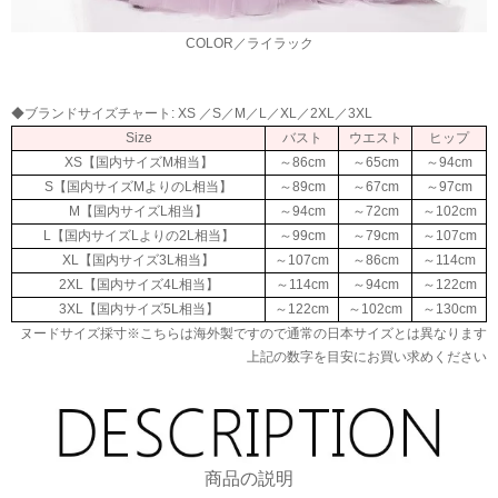
COLOR／ライラック
◆ブランドサイズチャート: XS ／S／M／L／XL／2XL／3XL
Size
バスト
ウエスト
ヒップ
XS【国内サイズM相当】
～86cm
～65cm
～94cm
S【国内サイズMよりのL相当】
～89cm
～67cm
～97cm
M【国内サイズL相当】
～94cm
～72cm
～102cm
L【国内サイズLよりの2L相当】
～99cm
～79cm
～107cm
XL【国内サイズ3L相当】
～107cm
～86cm
～114cm
2XL【国内サイズ4L相当】
～114cm
～94cm
～122cm
3XL【国内サイズ5L相当】
～122cm
～102cm
～130cm
ヌードサイズ採寸※こちらは海外製ですので通常の日本サイズとは異なります
上記の数字を目安にお買い求めください
商品の説明