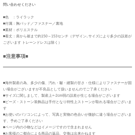
問い合わせください
■色 ：ライラック
■付属：胸パッド／ファスナー／裏地
■素材：ポリエステル
■着丈：肩から裾まで約150～153センチ（デザイン､サイズにより多少の誤差が
ございます トレーンドレスは除く）
■注意事項■
■海外製産の為、多少の傷、汚れ・皺・縫製の甘さ・仕様によりファスナーが固
い場合がございますが不良品として扱いませんのでご了承ください
■サイズに関しまして、製産上+-2cm弱の誤差が生じる場合がございます
■ビーズ・ストーン装飾品は手付となり特性上ストーンが取れる場合がございま
す
■お使いのパソコンによって、写真と実物の色合いが微妙に違う場合がございま
す、予めご了承ください
■ページ内の小物などはイメージですので含まれません
■お客様のご都合による商品の返品、交換は出来かねます