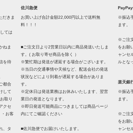
佐川急便
PayP
ただきま
お買い上げ合計金額22,000円以上で送料無
※振込
料！！！
ます。
ましては
※ご注
かねま
■ご注文日より2営業日以内に商品発送いたしま
をお願
す。( お取り寄せ商品を除く ）
ャンセ
信を待
※繁忙期は発送が遅延する場合がございます。
ルとな
※当日の交通事情や天候など、配送会社の発送
。
状況などにより到着が遅延する場合がありま
楽天銀
ご都合
す。
けして
※定休日は発送業務はお休みいたします、翌営
※振込
 お取り
業日の発送となります。
ます。
アクセ
※即日発送可能商品につきましては商品ページ
 ・お客
内にてご確認ください
※ご注
をお願
れ、タ
■佐川急便でお届けいたします。
ャンセ