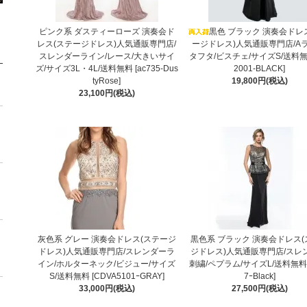
ピンク系 ダスティーローズ 演奏会ド
黒色 ブラック 演奏会ドレ
レス(ステージドレス)人気通販専門店/
ージドレス)人気通販専門店/Aラ
スレンダーライン/レース/大きいサイ
タフタ/ビスチェ/サイズS/送料無料
ズ/サイズ3L・4L/送料無料 [ac735-Dus
2001-BLACK]
tyRose]
19,800円(税込)
23,100円(税込)
灰色系 グレー 演奏会ドレス(ステージ
黒色系 ブラック 演奏会ドレス
ドレス)人気通販専門店/スレンダーラ
ジドレス)人気通販専門店/スレ
イン/ホルターネック/ビジュー/サイズ
刺繍/ペプラム/サイズL/送料無料 [
S/送料無料 [CDVA5101ｰGRAY]
7ｰBlack]
33,000円(税込)
27,500円(税込)