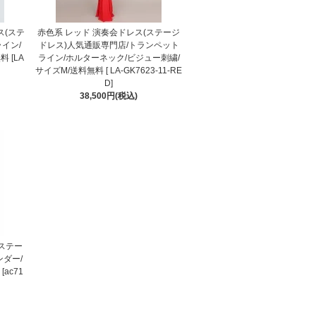
ス(ステ
赤色系 レッド 演奏会ドレス(ステージ
イン/
ドレス)人気通販専門店/トランペット
 [LA
ライン/ホルターネック/ビジュー刺繍/
サイズM/送料無料 [ LA-GK7623-11-RE
D]
38,500円(税込)
(ステー
ンダー/
ac71