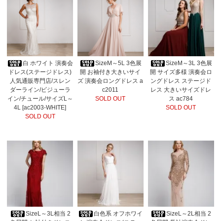
白 ホワイト 演奏会
SizeM～5L 3色展
SizeM～3L 3色展
ドレス(ステージドレス)
開 お袖付き大きいサイ
開 サイズ多様 演奏会ロ
人気通販専門店/スレン
ズ 演奏会ロングドレス a
ングドレス ステージド
ダーライン/ビジューラ
c2011
レス 大きいサイズドレ
イン/チュール/サイズL～
SOLD OUT
ス ac784
4L [ac2003-WHITE]
SOLD OUT
SOLD OUT
SizeL～3L相当 2
白色系 オフホワイ
SizeL～2L相当 2