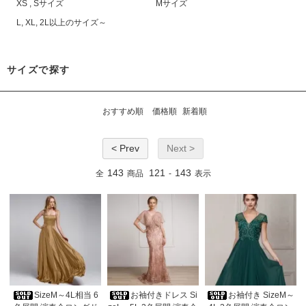
XS , Sサイズ
Mサイズ
L, XL, 2L以上のサイズ～
サイズで探す
おすすめ順
価格順
新着順
< Prev
Next >
143
121
143
全
商品
-
表示
SizeM～4L相当 6
お袖付きドレス Si
お袖付き SizeM～