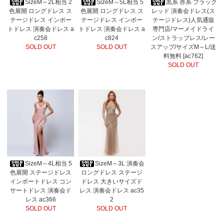
SizeM～2L相当 2
SizeM～5L相当 5
黒系 赤系 ブラック
色展開 ロングドレス ス
色展開 ロングドレス ス
レッド 演奏会ドレス(ス
テージドレス インポー
テージドレス インポー
テージドレス)人気通販
トドレス 演奏会ドレス a
トドレス 演奏会ドレス a
専門店/マーメイドライ
c258
c824
ン/ストラップレス/レー
SOLD OUT
SOLD OUT
スアップ/サイズM～L/送
料無料 [ac762]
SOLD OUT
SizeM～4L相当 5
SizeM～3L 演奏会
色展開 ステージドレス
ロングドレス ステージ
インポートドレス コン
ドレス 大きいサイズド
サートドレス 演奏会ド
レス 演奏会ドレス ac35
レス ac366
2
SOLD OUT
SOLD OUT