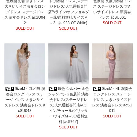
色展開 お袖付きドレス
ト 演奏会ドレス(ステー
色展開 長袖演奏会ドレ
大きいサイズ演奏会ロン
ジドレス)人気通販専門
ス ステージドレス 大き
グドレス ステージドレ
店/Aライン/オフショルダ
いサイズドレス 演奏会
ス 演奏会ドレス acSU04
ー風/送料無料/サイズM
ドレス acSU061
2
～2L [ac923-Off-White]
SOLD OUT
SOLD OUT
SOLD OUT
SizeM～2L相当 演
銀色 シルバー 金色
SizeM～4L 演奏会
奏会ロングドレス ステ
シャンパン 2色展開 演奏
ロングドレス ステージ
ージドレス 大きいサイ
会ドレス(ステージドレ
ドレス 大きいサイズド
ズドレス 演奏会ドレス a
ス)人気通販専門店/Aラ
レス 演奏会ドレス acSU
cSU048
イン/チュール/グリッタ
011
SOLD OUT
ー/サイズM～3L/送料無
SOLD OUT
料 [ac576Y]
SOLD OUT