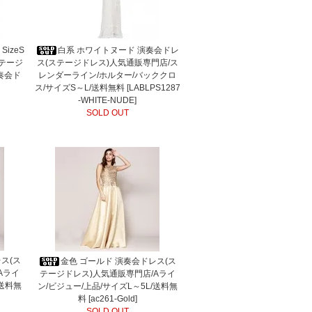
izeS
白系 ホワイトヌード 演奏会ドレ
ステージ
ス(ステージドレス)人気通販専門店/ス
奏会ド
レンダーライン/ホルター/バッククロ
ス/サイズS～L/送料無料 [LABLPS1287
-WHITE-NUDE]
SOLD OUT
ス(ス
金色 ゴールド 演奏会ドレス(ス
Aライ
テージドレス)人気通販専門店/Aライ
/送料無
ン/ビジュー/上品/サイズL～5L/送料無
料 [ac261-Gold]
SOLD OUT