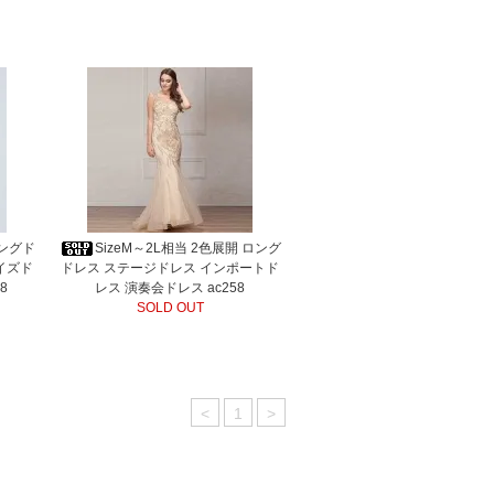
ロングド
SizeM～2L相当 2色展開 ロング
イズド
ドレス ステージドレス インポートド
8
レス 演奏会ドレス ac258
SOLD OUT
<
1
>