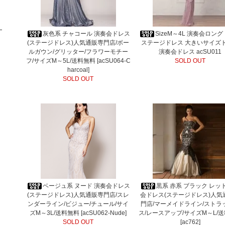
灰色系 チャコール 演奏会ドレス
SizeM～4L 演奏会ロン
(ステージドレス)人気通販専門店/ボー
ステージドレス 大きいサイズ
ルガウン/グリッター/フラワーモチー
演奏会ドレス acSU011
フ/サイズM～5L/送料無料 [acSU064-C
SOLD OUT
harcoal]
SOLD OUT
ベージュ系 ヌード 演奏会ドレス
黒系 赤系 ブラック レッ
(ステージドレス)人気通販専門店/スレ
会ドレス(ステージドレス)人気
ンダーライン/ビジュー/チュール/サイ
門店/マーメイドライン/ストラ
ズM～3L/送料無料 [acSU062-Nude]
ス/レースアップ/サイズM～L/
SOLD OUT
[ac762]