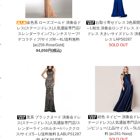
金色系 ローズゴールド 演奏会ド
お取り寄せドレス 3色展開 S
レス(ステージドレス)人気通販専門店/
～L相当 演奏会ロングドレス 
スレンダーライン/フレンチスリーブ/
ドレス 大きいサイズドレス 演
デコラティブ/サイズM～4L/送料無料
レス LAPS0287
[ac256-RoseGold]
SOLD OUT
94,050円(税込)
紺色 ネイビー 演奏会ドレ
黒系 ブラックヌード 演奏会ドレ
テージドレス)人気通販専門店/
ス(ステージドレス)人気通販専門店/ス
ン/ビジュー/上品/サイズL～5L
レンダーライン/ホルター/バッククロ
料 [ac261-Navy]
ス/サイズS～L/送料無料 [LABLPS1287
SOLD OUT
-BLACK-NUDE]