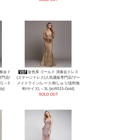
演奏会ド
金色系 ゴールド 演奏会ドレス
専門店/
(ステージドレス)人気通販専門店/マー
L～3
メイドライン/レース/刺しゅう/送料無
dy]
料/サイズL～3L [acR015-Gold]
SOLD OUT