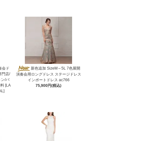
奏会ド
新色追加 SizeM～5L 7色展開
専門店/
演奏会用ロングドレス ステージドレス
ン/バ
インポートドレス ac766
 [LA
75,900円(税込)
L]