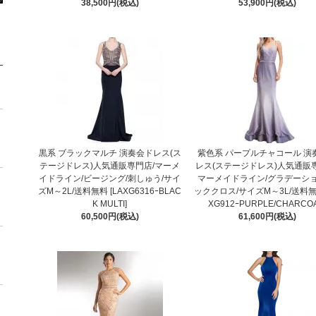
38,500円(税込)
53,900円(税込)
黒系 ブラックマルチ 演奏会ドレス(ス
紫色系 パープルチャコール 演
テージドレス)人気通販専門店/マーメ
レス(ステージドレス)人気通販
イドライン/ビージング/刺しゅう/サイ
マーメイドライン/グラデーショ
ズM～2L/送料無料 [LAXG6316ｰBLAC
ッククロス/サイズM～3L/送料無料
K MULTI]
XG912ｰPURPLE/CHARCOA
60,500円(税込)
61,600円(税込)