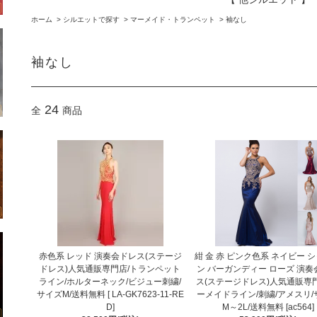
ホーム
>
シルエットで探す
>
マーメイド・トランペット
>
袖なし
袖なし
24
全
商品
赤色系 レッド 演奏会ドレス(ステージ
紺 金 赤 ピンク色系 ネイビー 
ドレス)人気通販専門店/トランペット
ン バーガンディー ローズ 演奏
ライン/ホルターネック/ビジュー刺繍/
ス(ステージドレス)人気通販専
サイズM/送料無料 [ LA-GK7623-11-RE
ーメイドライン/刺繍/アメスリ/
D]
M～2L/送料無料 [ac564]